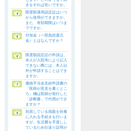
きをすれば良いですか。
限度額適用認定証はいつ
から使用ができますか。
また、有効期限はいつま
でですか。
付加金（一部負担還元
金）とはなんですか？
限度額認定証の申請は、
本人が入院等により記入
できない際には、本人以
外が申請することはでき
ますか。
傷病手当金支給申請書の
「医師が意見を書くとこ
ろ」欄は医師が発行した
「診断書」で代用ができ
ますか？
別居している両親を扶養
に入れる手続きを行いま
すが、生活費を手渡しし
ているため仕送り証明が